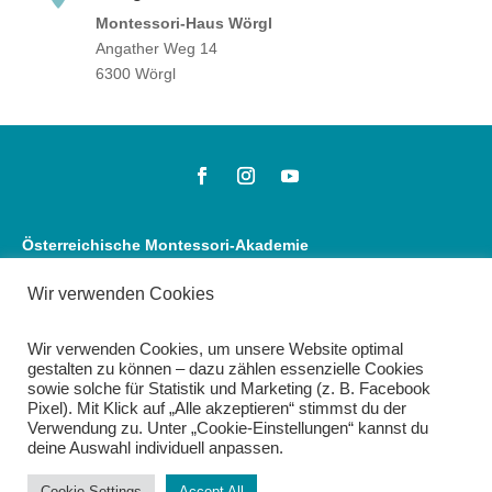
Montessori-Haus Wörgl
Angather Weg 14
6300 Wörgl
Österreichische Montessori-Akademie
akademie@montessori.at
+43 1 911 69 69
Wir verwenden Cookies
Montessori-Shop
Wir verwenden Cookies, um unsere Website optimal
shop@montessori.at
gestalten zu können – dazu zählen essenzielle Cookies
+43 1 911 69 69 – 12
sowie solche für Statistik und Marketing (z. B. Facebook
Pixel). Mit Klick auf „Alle akzeptieren“ stimmst du der
Verwendung zu. Unter „Cookie-Einstellungen“ kannst du
Montessori-Praxis
deine Auswahl individuell anpassen.
praxis@montessori.at
+43 1 911 69 69 – 12
Cookie Settings
Accept All