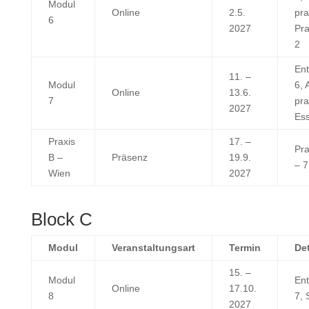
Modul
Online
2.5.
pra
6
2027
Pra
2
Ent
11. –
Modul
6, 
Online
13.6.
7
pra
2027
Es
Praxis
17. –
Pra
B –
Präsenz
19.9.
– 7
Wien
2027
Block C
Modul
Veranstaltungsart
Termin
Det
15. –
Modul
Ent
Online
17.10.
8
7, 
2027