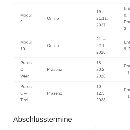
Ent
19. –
Modul
8, 
Online
21.11.
9
Pra
2027
3
21. –
Modul
Ent
Online
22.1.
10
9, 
2028
Praxis
18. –
Pra
C –
Präsenz
20.2.
– 1
Wien
2028
Praxis
10. –
Pra
C –
Präsenz
12.3.
– 1
Tirol
2028
Abschlusstermine