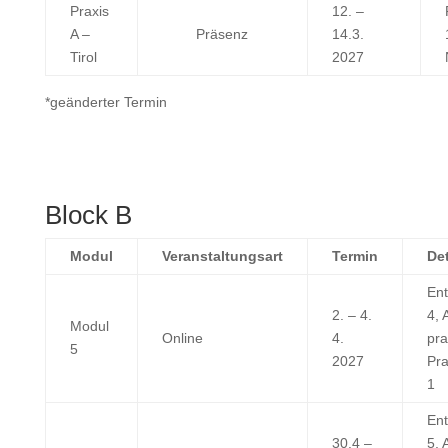
Praxis
12. –
A –
Präsenz
14.3.
Tirol
2027
*geänderter Termin
Block B
Modul
Veranstaltungsart
Termin
Det
Ent
2. – 4.
4, 
Modul
Online
4.
pra
5
2027
Pra
1
Ent
30.4 –
5, 