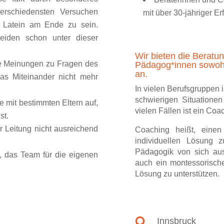
erschiedensten Versuchen
mit über 30-jähriger E
 Latein am Ende zu sein.
 leiden schon unter dieser
Wir bieten die Beratu
e Meinungen zu Fragen des
Pädagog*innen sowohl 
an.
das Miteinander nicht mehr
In vielen Berufsgruppen i
schwierigen Situatione
me mit bestimmten Eltern auf,
vielen Fällen ist ein Coa
st.
 Leitung nicht ausreichend
Coaching heißt, ein
individuellen Lösung z
Pädagogik von sich aus
h, das Team für die eigenen
auch ein montessorisch
Lösung zu unterstützen.
Innsbruck
