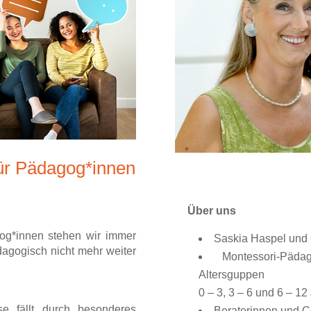
ür Pädagog*innen
Über uns
og*innen stehen wir immer
Saskia Haspel und 
dagogisch nicht mehr weiter
Montessori-Päd
Altersguppen
0 – 3, 3 – 6 und 6 – 12
se fällt durch besonderes
Beraterinnen und C