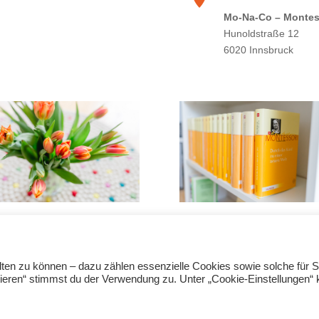
Mo-Na-Co – Montes
Hunoldstraße 12
6020 Innsbruck
kademie
Montessori-Shop
essori.at
shop@montessori.at
9
+43 1 911 69 69 – 12
en zu können – dazu zählen essenzielle Cookies sowie solche für St
ptieren“ stimmst du der Verwendung zu. Unter „Cookie-Einstellungen“