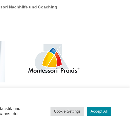
sori Nachhilfe und Coaching
Montessori-Praxis
praxis@montessori.at
+43 1 911 69 69 – 12
atistik und
Cookie Settings
Accept All
 kannst du